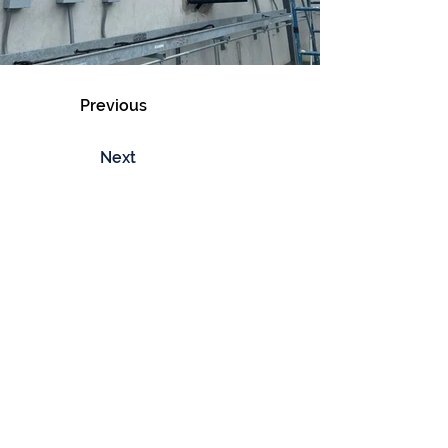
Previous
Next
Where can you find Us
Costa del Este
Av. Centenario, vía principal Costa del
Este, al lado de la farmacia el Javillo,
Plaza Royal Costa del Este.
+507 374.7645
/